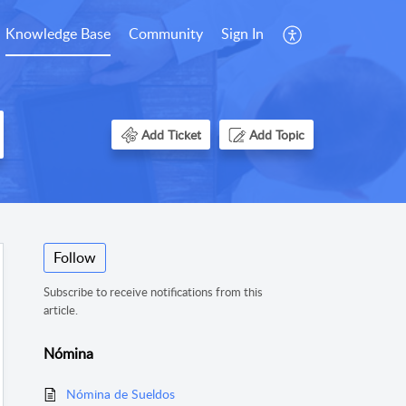
Knowledge Base
Community
Sign In
Add Ticket
Add Topic
Follow
Subscribe to receive notifications from this
article.
Nómina
Nómina de Sueldos