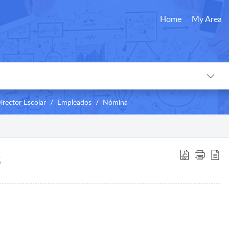
Home
My Area
Director Escolar
Empleados
Nómina